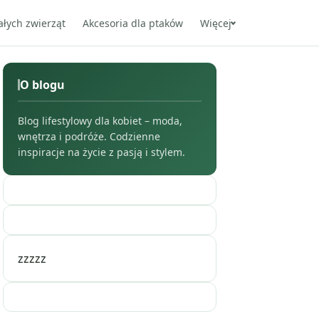
ałych zwierząt
Akcesoria dla ptaków
Więcej
O blogu
Blog lifestylowy dla kobiet – moda,
wnętrza i podróże. Codzienne
inspiracje na życie z pasją i stylem.
zzzzz