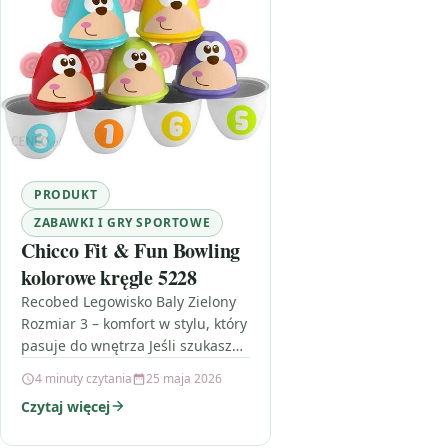
PRODUKT
ZABAWKI I GRY SPORTOWE
Chicco Fit & Fun Bowling
kolorowe kręgle 5228
Recobed Legowisko Baly Zielony
Rozmiar 3 – komfort w stylu, który
pasuje do wnętrza Jeśli szukasz
miejsca, w którym Twój pies lub
4 minuty czytania
25 maja 2026
kot naprawdę…
Czytaj więcej