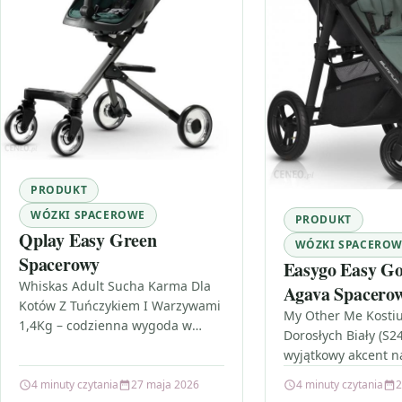
PRODUKT
WÓZKI SPACEROWE
PRODUKT
Qplay Easy Green
WÓZKI SPACERO
Spacerowy
Easygo Easy G
Whiskas Adult Sucha Karma Dla
Agava Spacero
Kotów Z Tuńczykiem I Warzywami
My Other Me Kosti
1,4Kg – codzienna wygoda w
Dorosłych Biały (S2
misce Gdy chcesz zapewnić
wyjątkowy akcent 
swojemu kotu stabilną dietę na…
wydarzeniu Gdy pl
4 minuty czytania
27 maja 2026
4 minuty czytania
2
przyjęcie w klimaci