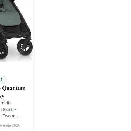
WE
o Quantum
wy
um dla
418863) –
na Twoim
anujesz
6 maja 2026
e