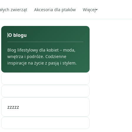
ałych zwierząt
Akcesoria dla ptaków
Więcej
O blogu
Blog lifestylowy dla kobiet – moda,
wnętrza i podróże. Codzienne
inspiracje na życie z pasją i stylem.
zzzzz