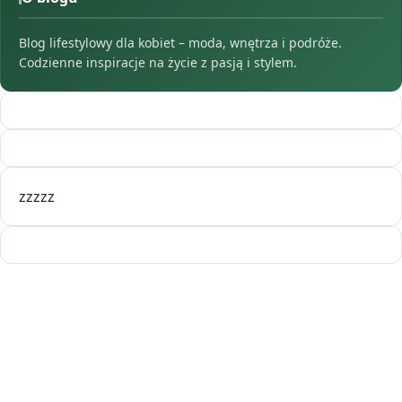
Blog lifestylowy dla kobiet – moda, wnętrza i podróże.
Codzienne inspiracje na życie z pasją i stylem.
zzzzz