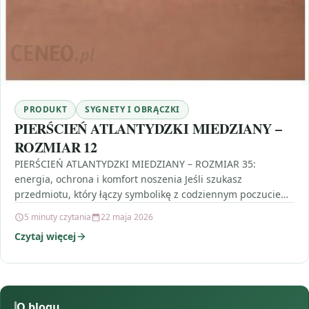
PRODUKT
SYGNETY I OBRĄCZKI
PIERŚCIEŃ ATLANTYDZKI MIEDZIANY –
ROZMIAR 12
PIERŚCIEŃ ATLANTYDZKI MIEDZIANY – ROZMIAR 35:
energia, ochrona i komfort noszenia Jeśli szukasz
przedmiotu, który łączy symbolikę z codziennym poczuciem
bezpieczeństwa, PIERŚCIEŃ ATLANTYDZKI MIEDZIANY…
5 minuty czytania
22 maja 2026
Czytaj więcej
O blogu