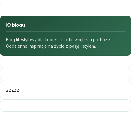
O blogu
Blog lifestylowy dla kobiet – moda, wnętrza i podróże.
Codzienne inspiracje na życie z pasją i stylem.
zzzzz