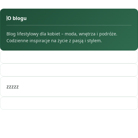
O blogu
Blog lifestylowy dla kobiet – moda, wnętrza i podróże.
Codzienne inspiracje na życie z pasją i stylem.
zzzzz