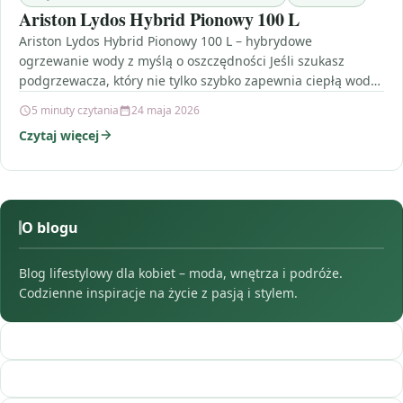
Ariston Lydos Hybrid Pionowy 100 L
Ariston Lydos Hybrid Pionowy 100 L – hybrydowe
ogrzewanie wody z myślą o oszczędności Jeśli szukasz
podgrzewacza, który nie tylko szybko zapewnia ciepłą wodę,
…
5 minuty czytania
24 maja 2026
Czytaj więcej
O blogu
Blog lifestylowy dla kobiet – moda, wnętrza i podróże.
Codzienne inspiracje na życie z pasją i stylem.