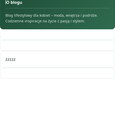
O blogu
Blog lifestylowy dla kobiet – moda, wnętrza i podróże.
Codzienne inspiracje na życie z pasją i stylem.
zzzzz