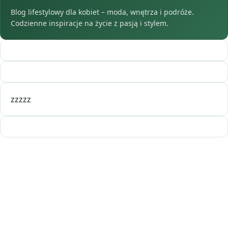
Blog lifestylowy dla kobiet – moda, wnętrza i podróże.
Codzienne inspiracje na życie z pasją i stylem.
zzzzz