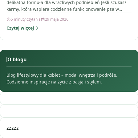
delikatna formuła dla wrażliwych podniebień Jeśli szukasz
karmy, która wspiera codzienne funkcjonowanie psa w…
5 minuty czytania
29 maja 2026
Czytaj więcej
O blogu
Blog lifestylowy dla kobiet – moda, wnętrza i podróże.
Codzienne inspiracje na życie z pasją i stylem.
zzzzz