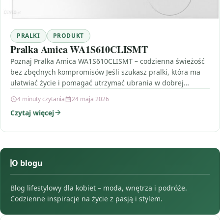
PRALKI
PRODUKT
Pralka Amica WA1S610CLISMT
Poznaj Pralka Amica WA1S610CLISMT – codzienna świeżość
bez zbędnych kompromisów Jeśli szukasz pralki, która ma
ułatwiać życie i pomagać utrzymać ubrania w dobrej
kondycji,…
4 minuty czytania
24 maja 2026
Czytaj więcej
O blogu
Blog lifestylowy dla kobiet – moda, wnętrza i podróże.
Codzienne inspiracje na życie z pasją i stylem.