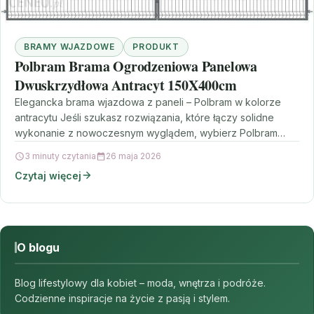
BRAMY WJAZDOWE
PRODUKT
Polbram Brama Ogrodzeniowa Panelowa
Dwuskrzydłowa Antracyt 150X400cm
Elegancka brama wjazdowa z paneli – Polbram w kolorze
antracytu Jeśli szukasz rozwiązania, które łączy solidne
wykonanie z nowoczesnym wyglądem, wybierz Polbram
Brama Ogrodzeniowa…
3 minuty czytania
26 maja 2026
Czytaj więcej
O blogu
Blog lifestylowy dla kobiet – moda, wnętrza i podróże.
Codzienne inspiracje na życie z pasją i stylem.