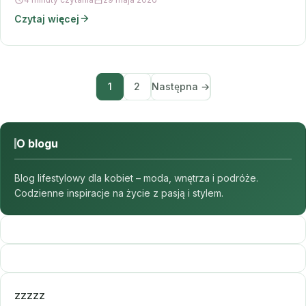
Czytaj więcej
1
2
Następna →
O blogu
Blog lifestylowy dla kobiet – moda, wnętrza i podróże.
Codzienne inspiracje na życie z pasją i stylem.
zzzzz