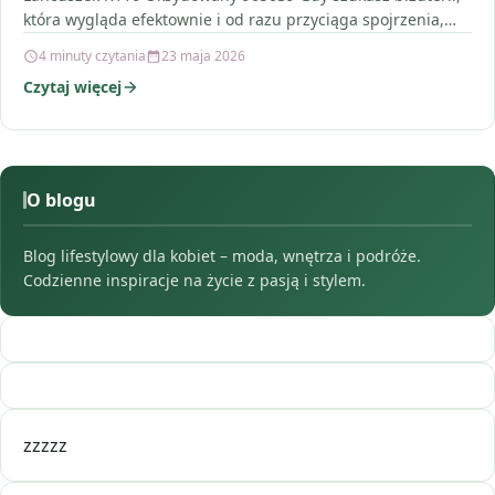
która wygląda efektownie i od razu przyciąga spojrzenia,
oksydowane wykończenie bywa…
4 minuty czytania
23 maja 2026
Czytaj więcej
O blogu
Blog lifestylowy dla kobiet – moda, wnętrza i podróże.
Codzienne inspiracje na życie z pasją i stylem.
zzzzz