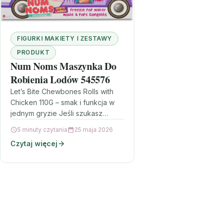
FIGURKI MAKIETY I ZESTAWY
PRODUKT
Num Noms Maszynka Do
Robienia Lodów 545576
Let’s Bite Chewbones Rolls with
Chicken 110G – smak i funkcja w
jednym gryzie Jeśli szukasz
urozmaicenia codziennej rutyny
5 minuty czytania
25 maja 2026
żywieniowej psa w formie
Czytaj więcej
bezpiecznego…