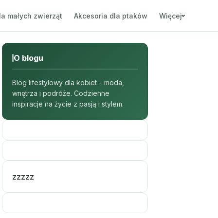
la małych zwierząt
Akcesoria dla ptaków
Więcej
O blogu
Blog lifestylowy dla kobiet – moda,
wnętrza i podróże. Codzienne
inspiracje na życie z pasją i stylem.
zzzzz