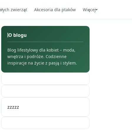
ałych zwierząt
Akcesoria dla ptaków
Więcej
O blogu
Blog lifestylowy dla kobiet – moda,
wnętrza i podróże. Codzienne
inspiracje na życie z pasją i stylem.
zzzzz