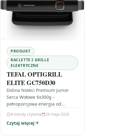
PRODUKT
RACLETTE I GRILLE
ELEKTRYCZNE
TEFAL OPTIGRILL
ELITE GC750D30
Dolina Noteci Premium Junior
Serca Wołowe 6x300g –
pełnoporcjowa energia od
pierwszych miesięcy Jeśli szukasz
4 minuty czytania
26 maja 2026
karmy, która wspiera rozwój
Czytaj więcej
szczeniąt i młodych psów
średnich…