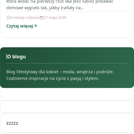
która widać na pierwszy rzut oka Jeśli lubisz podawać
domowe wypieki tak, jakby trafiały na…
4 minuty czytania
27 maja 2026
Czytaj więcej
O blogu
Blog lifestylowy dla kobiet – moda, wnętrza i podróże.
Codzienne inspiracje na życie z pasją i stylem.
zzzzz