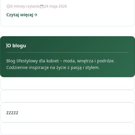
6 minuty czytania
24 maja 2026
Czytaj więcej
O blogu
Blog lifestylowy dla kobiet – moda, wnętrza i podróże.
Codzienne inspiracje na życie z pasją i stylem.
zzzzz