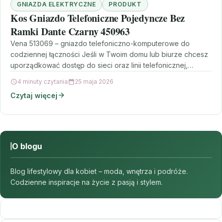
GNIAZDA ELEKTRYCZNE
PRODUKT
Kos Gniazdo Telefoniczne Pojedyncze Bez
Ramki Dante Czarny 450963
Vena 513069 – gniazdo telefoniczno-komputerowe do
codziennej łączności Jeśli w Twoim domu lub biurze chcesz
uporządkować dostęp do sieci oraz linii telefonicznej,
przyda się…
4 minuty czytania
25 maja 2026
Czytaj więcej
O blogu
Blog lifestylowy dla kobiet – moda, wnętrza i podróże.
Codzienne inspiracje na życie z pasją i stylem.