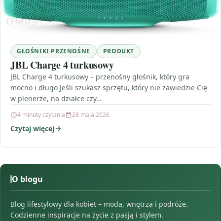
GŁOŚNIKI PRZENOŚNE
PRODUKT
JBL Charge 4 turkusowy
JBL Charge 4 turkusowy – przenośny głośnik, który gra
mocno i długo Jeśli szukasz sprzętu, który nie zawiedzie Cię
w plenerze, na działce czy…
4 minuty czytania
28 maja 2026
Czytaj więcej
O blogu
Blog lifestylowy dla kobiet – moda, wnętrza i podróże.
Codzienne inspiracje na życie z pasją i stylem.