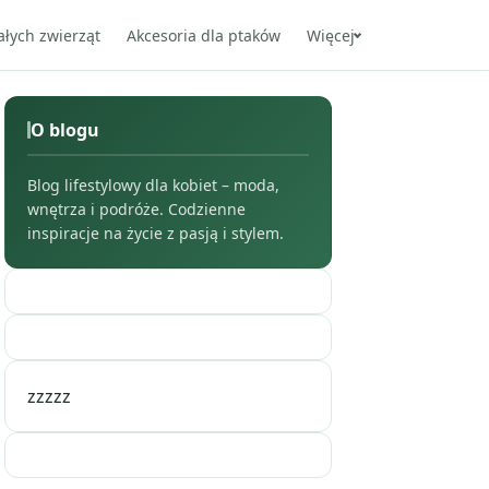
ałych zwierząt
Akcesoria dla ptaków
Więcej
O blogu
Blog lifestylowy dla kobiet – moda,
wnętrza i podróże. Codzienne
inspiracje na życie z pasją i stylem.
zzzzz