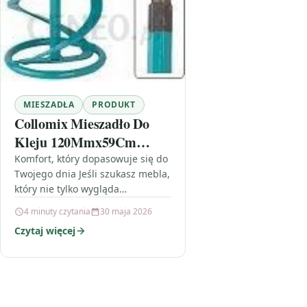
MIESZADŁA
PRODUKT
Collomix Mieszadło Do
Kleju 120Mmx59Cm
Cx40112
Komfort, który dopasowuje się do
Twojego dnia Jeśli szukasz mebla,
który nie tylko wygląda
efektownie, ale też realnie
4 minuty czytania
30 maja 2026
zwiększa funkcjonalność salonu,
Czytaj więcej
zwróć uwagę na…