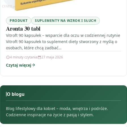
PRODUKT
SUPLEMENTY NA WZROK I SŁUCH
Aronta 30 tabl
Vitroft 90 kapsułek – wsparcie dla oczu w codziennej rutynie
Vitroft 90 kapsułek to suplement diety stworzony z myślą o
osobach, które chcą zadbać…
4 minuty czytania
27 maja 2026
Czytaj więcej
O blogu
Blog lifestylowy dla kobiet – moda, wnętrza i podróże.
Codzienne inspiracje na życie z pasją i stylem.