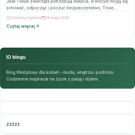
Jeśli Twoje zwierzęta potrzebują miejsca, w którym mogą się
schować, odpocząć i poczuć bezpieczeństwo, Trixie
Drewniany…
3 minuty czytania
29 maja 2026
Czytaj więcej
O blogu
Blog lifestylowy dla kobiet – moda, wnętrza i podróże.
Codzienne inspiracje na życie z pasją i stylem.
zzzzz