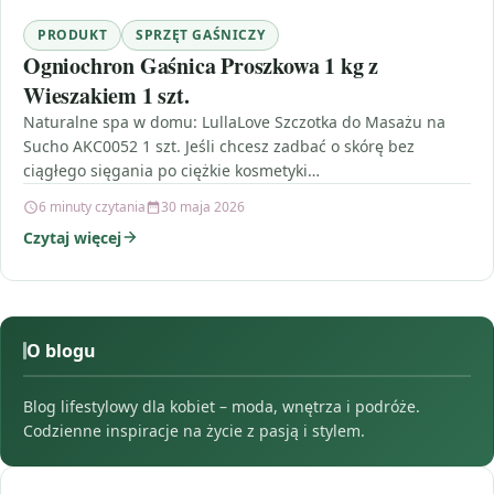
PRODUKT
SPRZĘT GAŚNICZY
Ogniochron Gaśnica Proszkowa 1 kg z
Wieszakiem 1 szt.
Naturalne spa w domu: LullaLove Szczotka do Masażu na
Sucho AKC0052 1 szt. Jeśli chcesz zadbać o skórę bez
ciągłego sięgania po ciężkie kosmetyki…
6 minuty czytania
30 maja 2026
Czytaj więcej
O blogu
Blog lifestylowy dla kobiet – moda, wnętrza i podróże.
Codzienne inspiracje na życie z pasją i stylem.