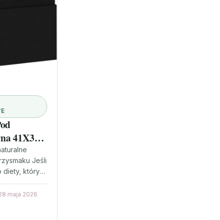
E
Pod
na 41X38
 Wiórowa
aturalne
rzysmaku Jeśli
diety, który
aniu i
 o naturalne
28 maja 2026