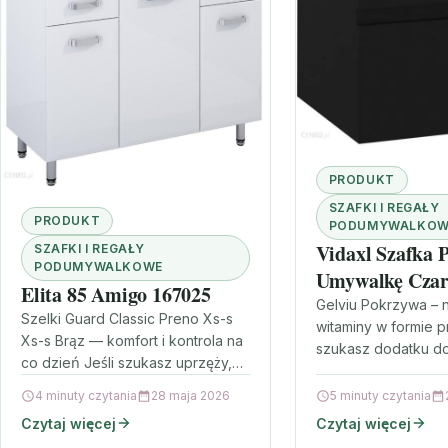
PRODUKT
SZAFKI I REGAŁY
PRODUKT
PODUMYWALKOW
Vidaxl Szafka 
SZAFKI I REGAŁY
PODUMYWALKOWE
Umywalkę Czar
Elita 85 Amigo 167025
5X45 Cm Płyta
Gelviu Pokrzywa – n
Szelki Guard Classic Preno Xs-s
witaminy w formie p
Xs-s Brąz — komfort i kontrola na
szukasz dodatku do 
co dzień Jeśli szukasz uprzęży,
będzie prosty w pod
która łączy wygodę z solidnym
jednocześnie oparty
4 minuty czytania
28 maja 2026
5 minuty czytania
wykonaniem, świetnym…
składniki,…
Czytaj więcej
Czytaj więcej