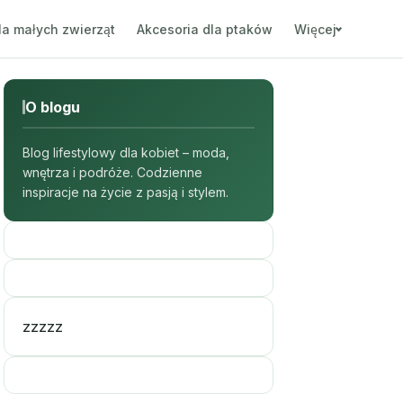
la małych zwierząt
Akcesoria dla ptaków
Więcej
O blogu
Blog lifestylowy dla kobiet – moda,
wnętrza i podróże. Codzienne
inspiracje na życie z pasją i stylem.
zzzzz