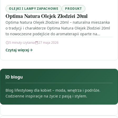
OLEJKI I LAMPY ZAPACHOWE
PRODUKT
Optima Natura Olejek Złodziei 20ml
Optima Natura Olejek Złodziei 20ml – naturalna mieszanka
o tradycji i charakterze Optima Natura Olejek Złodziei 20ml
to nowoczesne podejście do aromaterapii oparte na…
5 minuty czytania
27 maja 2026
Czytaj więcej
O blogu
Blog lifestylowy dla kobiet – moda, wnętrza i podróże.
Codzienne inspiracje na życie z pasją i stylem.