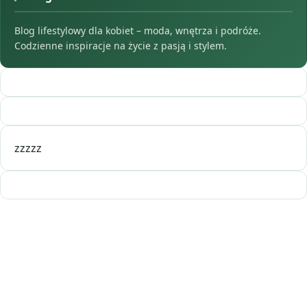
Blog lifestylowy dla kobiet – moda, wnętrza i podróże.
Codzienne inspiracje na życie z pasją i stylem.
zzzzz