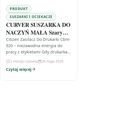
PRODUKT
SUSZARKI I OCIEKACZE
CURVER SUSZARKA DO
NACZYŃ MAŁA Szary
lux 173415
Citizen Zasilacz Do Drukarki Cbm-
920 – niezawodna energia do
pracy z etykietami Gdy drukarka
etykiet działa stabilnie, cały
3 minuty czytania
26 maja 2026
proces przygotowania zamówień i
Czytaj więcej
oznaczeń przebiega…