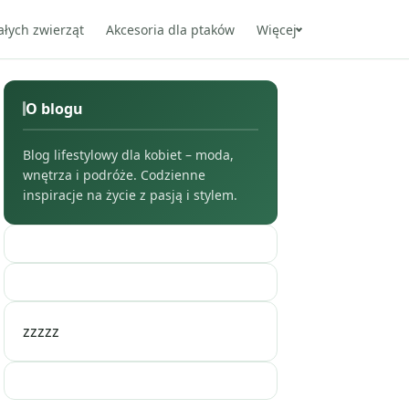
ałych zwierząt
Akcesoria dla ptaków
Więcej
O blogu
Blog lifestylowy dla kobiet – moda,
wnętrza i podróże. Codzienne
inspiracje na życie z pasją i stylem.
zzzzz