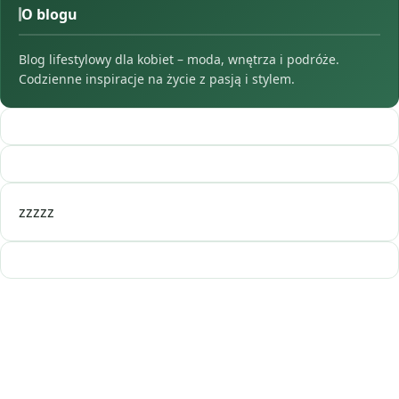
O blogu
Blog lifestylowy dla kobiet – moda, wnętrza i podróże.
Codzienne inspiracje na życie z pasją i stylem.
zzzzz