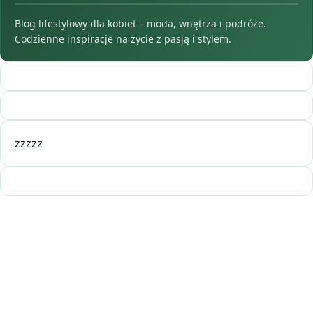
Blog lifestylowy dla kobiet – moda, wnętrza i podróże.
Codzienne inspiracje na życie z pasją i stylem.
zzzzz