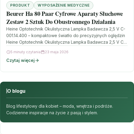
PRODUKT
WYPOSAŻENIE MEDYCZNE
Beurer Ha 80 Paar Cyfrowe Aparaty Słuchowe
Zestaw 2 Sztuk Do Obustronnego Działania
Heine Optotechnik Okulistyczna Lampka Badawcza 2,5 V C-
001.14.400 – kompaktowe światło do precyzyjnych oględzin
Heine Optotechnik Okulistyczna Lampka Badawcza 2,5 V C-
001.14.400 to niewielkie,…
5 minuty czytania
23 maja 2026
Czytaj więcej
O blogu
Blog lifestylowy dla kobiet – moda, wnętrza i podróże.
Codzienne inspiracje na życie z pasją i stylem.