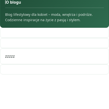
O blogu
Blog lifestylowy dla kobiet – moda, wnętrza i podróże.
Codzienne inspiracje na życie z pasją i stylem.
zzzzz