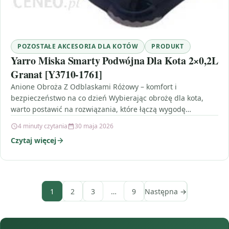
POZOSTAŁE AKCESORIA DLA KOTÓW
PRODUKT
Yarro Miska Smarty Podwójna Dla Kota 2×0,2L
Granat [Y3710-1761]
Anione Obroża Z Odblaskami Różowy – komfort i
bezpieczeństwo na co dzień Wybierając obrożę dla kota,
warto postawić na rozwiązania, które łączą wygodę
użytkowania…
4 minuty czytania
30 maja 2026
Czytaj więcej
1
2
3
…
9
Następna →