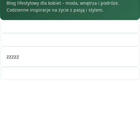
Blog lifestylowy dla kobiet – moda, wnętrza i podróże.
Codzienne inspiracje na życie z pasją i stylem.
zzzzz