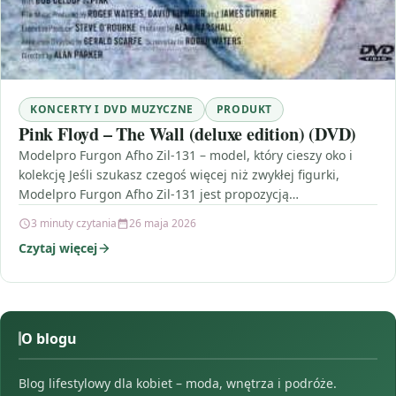
KONCERTY I DVD MUZYCZNE
PRODUKT
Pink Floyd – The Wall (deluxe edition) (DVD)
Modelpro Furgon Afho Zil-131 – model, który cieszy oko i
kolekcję Jeśli szukasz czegoś więcej niż zwykłej figurki,
Modelpro Furgon Afho Zil-131 jest propozycją…
3 minuty czytania
26 maja 2026
Czytaj więcej
O blogu
Blog lifestylowy dla kobiet – moda, wnętrza i podróże.