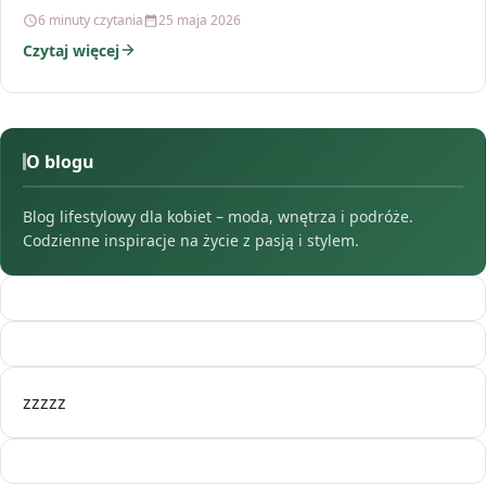
6 minuty czytania
25 maja 2026
Czytaj więcej
O blogu
Blog lifestylowy dla kobiet – moda, wnętrza i podróże.
Codzienne inspiracje na życie z pasją i stylem.
zzzzz