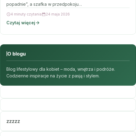
popadnie”, a szafka w przedpokoju…
4 minuty czytania
24 maja 2026
Czytaj więcej
O blogu
Blog lifestylowy dla kobiet – moda, wnętrza i podróże.
Codzienne inspiracje na życie z pasją i stylem.
zzzzz