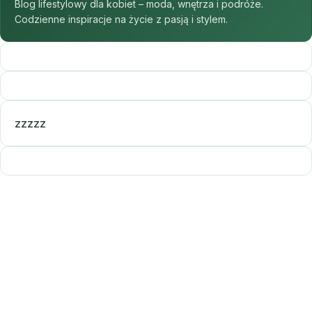
Blog lifestylowy dla kobiet – moda, wnętrza i podróże.
Codzienne inspiracje na życie z pasją i stylem.
zzzzz