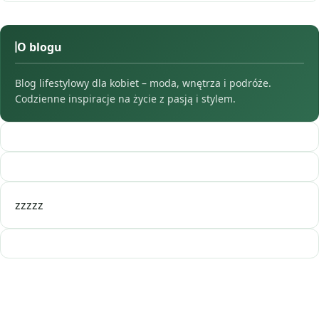
O blogu
Blog lifestylowy dla kobiet – moda, wnętrza i podróże.
Codzienne inspiracje na życie z pasją i stylem.
zzzzz