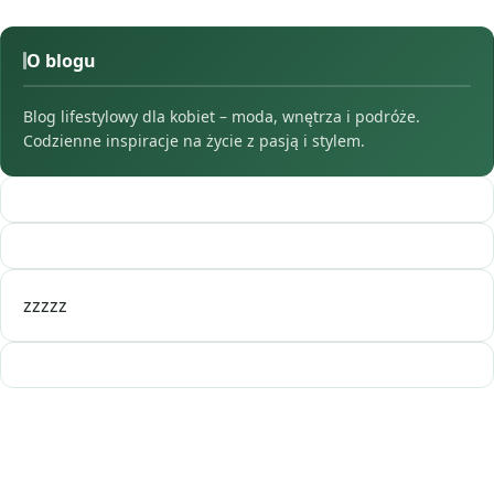
O blogu
Blog lifestylowy dla kobiet – moda, wnętrza i podróże.
Codzienne inspiracje na życie z pasją i stylem.
zzzzz