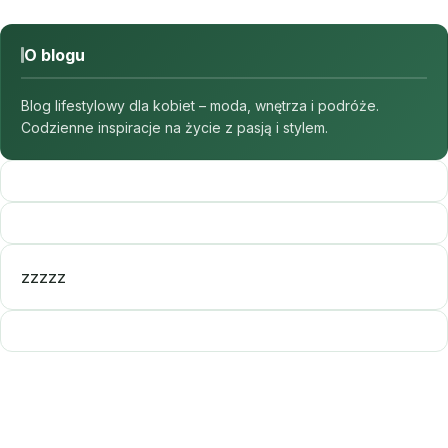
O blogu
Blog lifestylowy dla kobiet – moda, wnętrza i podróże.
Codzienne inspiracje na życie z pasją i stylem.
zzzzz