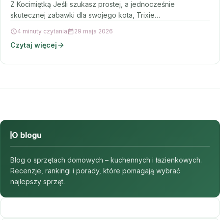
Z Kocimiętką Jeśli szukasz prostej, a jednocześnie
skutecznej zabawki dla swojego kota, Trixie…
4 minuty czytania
29 maja 2026
Czytaj więcej
O blogu
Blog o sprzętach domowych – kuchennych i łazienkowych.
Recenzje, rankingi i porady, które pomagają wybrać
najlepszy sprzęt.