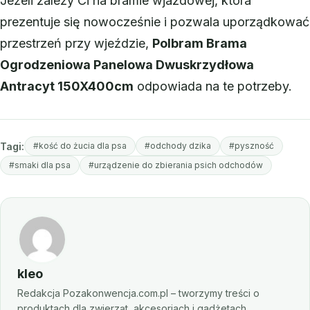
Jeżeli zależy Ci na bramie wjazdowej, która
prezentuje się nowocześnie i pozwala uporządkować
przestrzeń przy wjeździe,
Polbram Brama
Ogrodzeniowa Panelowa Dwuskrzydłowa
Antracyt 150X400cm
odpowiada na te potrzeby.
Tagi:
#kość do żucia dla psa
#odchody dzika
#pyszność
#smaki dla psa
#urządzenie do zbierania psich odchodów
kleo
Redakcja Pozakonwencja.com.pl – tworzymy treści o
produktach dla zwierząt, akcesoriach i gadżetach,