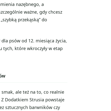
amienia nazębnego, a
 szczególnie ważne, gdy chcesz
 „szybką przekąską” do
 dla psów od 12. miesiąca życia,
u tych, które wkroczyły w etap
ków
smak, ale też na to, co realnie
m Z Dodatkiem Strusia powstaje
bez sztucznych barwników czy