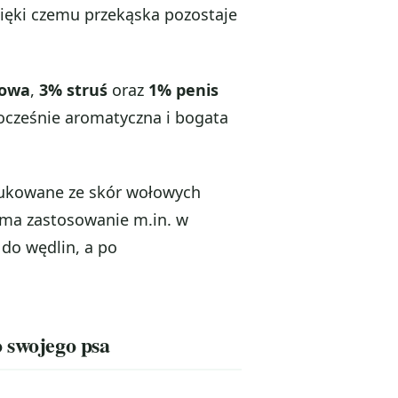
ięki czemu przekąska pozostaje
łowa
,
3% struś
oraz
1% penis
nocześnie aromatyczna i bogata
odukowane ze skór wołowych
 ma zastosowanie m.in. w
 do wędlin, a po
o swojego psa