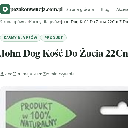
pozakonwencja.com.pl
Strona główna
Blog
Akces
Strona główna
/
Karmy dla psów
/
John Dog Kość Do Żucia 22Cm Z Do
KARMY DLA PSÓW
PRODUKT
John Dog Kość Do Żucia 22Cm
kleo
30 maja 2026
5 min czytania