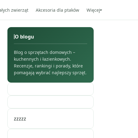
ałych zwierząt
Akcesoria dla ptaków
Więcej
O blogu
Blog o sprzętach domowych –
kuchennych i łazienkowych.
Recenzje, rankingi i porady, które
pomagają wybrać najlepszy sprzęt.
zzzzz