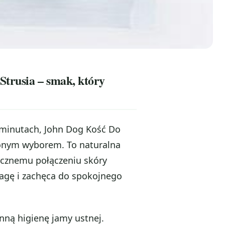
trusia – smak, który
ku minutach, John Dog Kość Do
ionym wyborem. To naturalna
tycznemu połączeniu skóry
wagę i zachęca do spokojnego
nną higienę jamy ustnej.