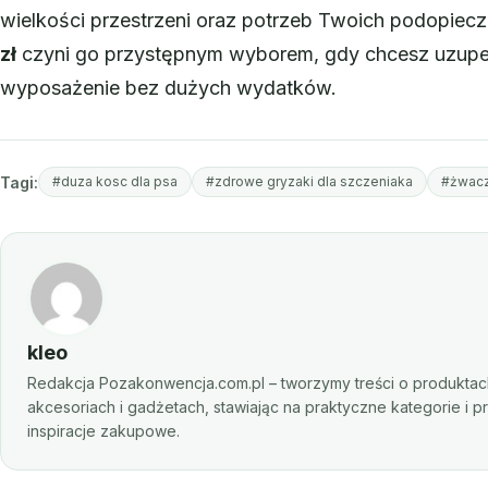
wielkości przestrzeni oraz potrzeb Twoich podopiec
zł
czyni go przystępnym wyborem, gdy chcesz uzupe
wyposażenie bez dużych wydatków.
Tagi:
#duza kosc dla psa
#zdrowe gryzaki dla szczeniaka
#żwac
kleo
Redakcja Pozakonwencja.com.pl – tworzymy treści o produktach
akcesoriach i gadżetach, stawiając na praktyczne kategorie i p
inspiracje zakupowe.