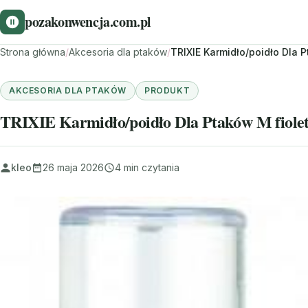
pozakonwencja.com.pl
Strona główna
/
Akcesoria dla ptaków
/
TRIXIE Karmidło/poidło Dla 
AKCESORIA DLA PTAKÓW
PRODUKT
TRIXIE Karmidło/poidło Dla Ptaków M fiole
kleo
26 maja 2026
4 min czytania