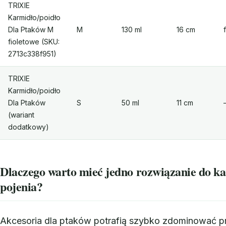
TRIXIE
Karmidło/poidło
Dla Ptaków M
M
130 ml
16 cm
fioletowe (SKU:
2713c338f951)
TRIXIE
Karmidło/poidło
Dla Ptaków
S
50 ml
11 cm
(wariant
dodatkowy)
Dlaczego warto mieć jedno rozwiązanie do ka
pojenia?
Akcesoria dla ptaków potrafią szybko zdominować p