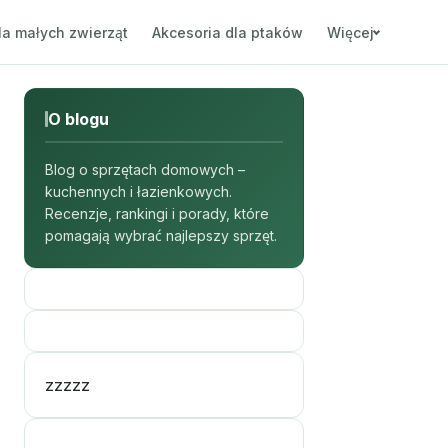
la małych zwierząt
Akcesoria dla ptaków
Więcej
O blogu
Blog o sprzętach domowych –
kuchennych i łazienkowych.
Recenzje, rankingi i porady, które
pomagają wybrać najlepszy sprzęt.
zzzzz