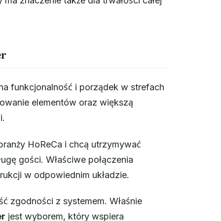
 ma znaczenie także dla trwałości całej
er
 na funkcjonalność i porządek w strefach
kowanie elementów oraz większą
i.
w branży HoReCa i chcą utrzymywać
ługę gości. Właściwe połączenia
trukcji w odpowiednim układzie.
ść zgodności z systemem. Właśnie
er
jest wyborem, który wspiera