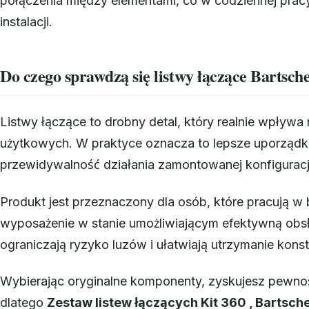
połączenia między elementami, co w codziennej pracy
instalacji.
Do czego sprawdzą się listwy łączące Bartsch
Listwy łączące to drobny detal, który realnie wpływa
użytkowych. W praktyce oznacza to lepsze uporząd
przewidywalność działania zamontowanej konfiguracj
Produkt jest przeznaczony dla osób, które pracują 
wyposażenie w stanie umożliwiającym efektywną obs
ograniczają ryzyko luzów i ułatwiają utrzymanie kons
Wybierając oryginalne komponenty, zyskujesz pewno
dlatego
Zestaw listew łączących Kit 360 , Bartsch